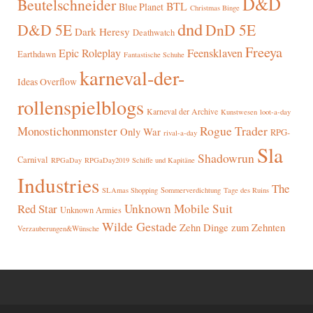
D&D
Beutelschneider
BTL
Blue Planet
Christmas Binge
dnd
D&D 5E
DnD 5E
Dark Heresy
Deathwatch
Freeya
Epic Roleplay
Feensklaven
Earthdawn
Fantastische Schuhe
karneval-der-
Ideas Overflow
rollenspielblogs
Karneval der Archive
Kunstwesen
loot-a-day
Rogue Trader
Monostichonmonster
Only War
RPG-
rival-a-day
Sla
Shadowrun
Carnival
RPGaDay
RPGaDay2019
Schiffe und Kapitäne
Industries
The
SLAmas Shopping
Sommerverdichtung
Tage des Ruins
Red Star
Unknown Mobile Suit
Unknown Armies
Wilde Gestade
Zehn Dinge zum Zehnten
Verzauberungen&Wünsche