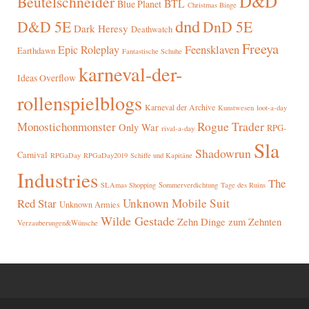
D&D
Beutelschneider
BTL
Blue Planet
Christmas Binge
dnd
D&D 5E
DnD 5E
Dark Heresy
Deathwatch
Freeya
Epic Roleplay
Feensklaven
Earthdawn
Fantastische Schuhe
karneval-der-
Ideas Overflow
rollenspielblogs
Karneval der Archive
Kunstwesen
loot-a-day
Rogue Trader
Monostichonmonster
Only War
RPG-
rival-a-day
Sla
Shadowrun
Carnival
RPGaDay
RPGaDay2019
Schiffe und Kapitäne
Industries
The
SLAmas Shopping
Sommerverdichtung
Tage des Ruins
Red Star
Unknown Mobile Suit
Unknown Armies
Wilde Gestade
Zehn Dinge zum Zehnten
Verzauberungen&Wünsche