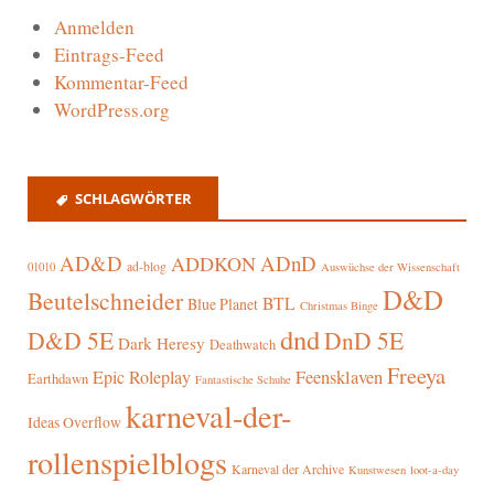
Anmelden
Eintrags-Feed
Kommentar-Feed
WordPress.org
SCHLAGWÖRTER
AD&D
ADnD
ADDKON
ad-blog
01010
Auswüchse der Wissenschaft
D&D
Beutelschneider
BTL
Blue Planet
Christmas Binge
dnd
D&D 5E
DnD 5E
Dark Heresy
Deathwatch
Freeya
Epic Roleplay
Feensklaven
Earthdawn
Fantastische Schuhe
karneval-der-
Ideas Overflow
rollenspielblogs
Karneval der Archive
Kunstwesen
loot-a-day