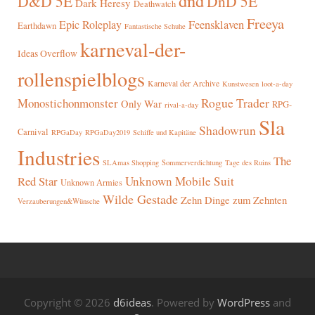
dnd
D&D 5E
DnD 5E
Dark Heresy
Deathwatch
Freeya
Epic Roleplay
Feensklaven
Earthdawn
Fantastische Schuhe
karneval-der-
Ideas Overflow
rollenspielblogs
Karneval der Archive
Kunstwesen
loot-a-day
Rogue Trader
Monostichonmonster
Only War
RPG-
rival-a-day
Sla
Shadowrun
Carnival
RPGaDay
RPGaDay2019
Schiffe und Kapitäne
Industries
The
SLAmas Shopping
Sommerverdichtung
Tage des Ruins
Red Star
Unknown Mobile Suit
Unknown Armies
Wilde Gestade
Zehn Dinge zum Zehnten
Verzauberungen&Wünsche
Copyright © 2026
d6ideas
. Powered by
WordPress
and