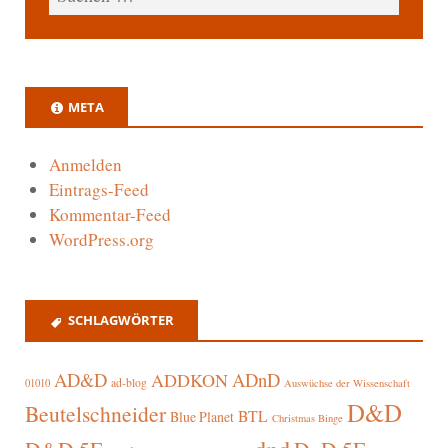
META
Anmelden
Eintrags-Feed
Kommentar-Feed
WordPress.org
SCHLAGWÖRTER
AD&D
ADnD
ADDKON
ad-blog
01010
Auswüchse der Wissenschaft
D&D
Beutelschneider
BTL
Blue Planet
Christmas Binge