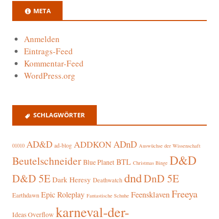
META
Anmelden
Eintrags-Feed
Kommentar-Feed
WordPress.org
SCHLAGWÖRTER
AD&D
ADnD
ADDKON
ad-blog
01010
Auswüchse der Wissenschaft
D&D
Beutelschneider
BTL
Blue Planet
Christmas Binge
dnd
D&D 5E
DnD 5E
Dark Heresy
Deathwatch
Freeya
Epic Roleplay
Feensklaven
Earthdawn
Fantastische Schuhe
karneval-der-
Ideas Overflow