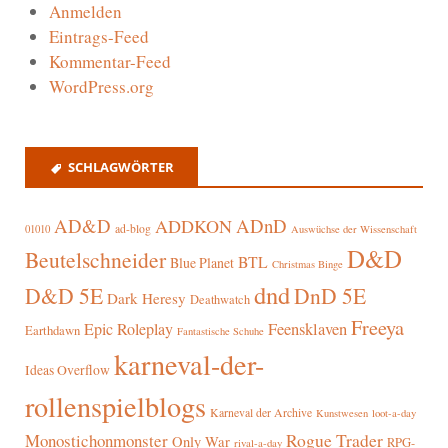
Anmelden
Eintrags-Feed
Kommentar-Feed
WordPress.org
SCHLAGWÖRTER
AD&D
ADnD
ADDKON
ad-blog
01010
Auswüchse der Wissenschaft
D&D
Beutelschneider
BTL
Blue Planet
Christmas Binge
dnd
D&D 5E
DnD 5E
Dark Heresy
Deathwatch
Freeya
Epic Roleplay
Feensklaven
Earthdawn
Fantastische Schuhe
karneval-der-
Ideas Overflow
rollenspielblogs
Karneval der Archive
Kunstwesen
loot-a-day
Rogue Trader
Monostichonmonster
Only War
RPG-
rival-a-day