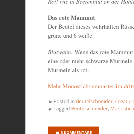
Rot! wie in Beerenblut an der Höh
Das rote Mammut
Der Beutel dieses wehrhaften Rüsse
grüne und 6 weiße.
Blutwahn:
Wenn das rote Mammut b
eine oder mehr schwarze Murmeln z
Murmeln als rot.
Mehr Monostichonmonster im dritt
Posted in
Beutelschneider
,
Creatur
Tagged
Beutelschneider
,
Monostic
3 KOMMENTARE