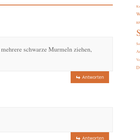
Ku
W
R
S
So
 mehrere schwarze Murmeln ziehen,
A
Ve
D
Antworten
Antworten