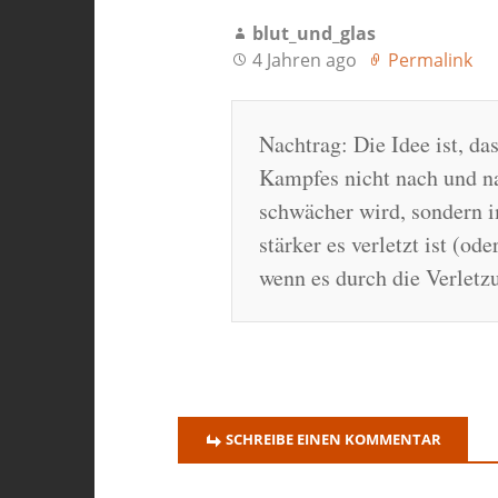
blut_und_glas
4 Jahren ago
Permalink
Nachtrag: Die Idee ist, d
Kampfes nicht nach und na
schwächer wird, sondern i
stärker es verletzt ist (od
wenn es durch die Verletz
SCHREIBE EINEN KOMMENTAR