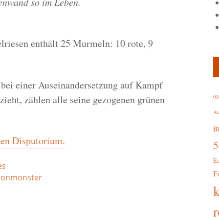
lenwand so im Leben.
lriesen enthält 25 Murmeln: 10 rote, 9
ei einer Auseinandersetzung auf Kampf
ieht, zählen alle seine gezogenen grünen
01
Au
B
en Disputorium.
E
es
F
honmonster
r