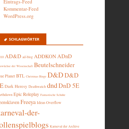
Eintrags-Feed
Kommentar-Feed
WordPress.org
SCHLAGWÖRTER
AD&D
ADnD
ADDKON
ad-blog
010
Beutelschneider
swüchse der Wissenschaft
D&D
D&D
BTL
lue Planet
Christmas Binge
dnd
5E
DnD 5E
Dark Heresy
Deathwatch
Epic Roleplay
arthdawn
Fantastische Schuhe
Freeya
eensklaven
Ideas Overflow
karneval-der-
ollenspielblogs
Karneval der Archive