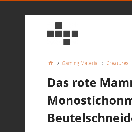
Gaming Material
Creatures
Das rote Mamm
Monostichonm
Beutelschneid