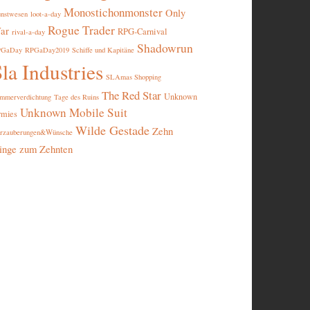
Monostichonmonster
Only
nstwesen
loot-a-day
Rogue Trader
ar
RPG-Carnival
rival-a-day
Shadowrun
PGaDay
RPGaDay2019
Schiffe und Kapitäne
la Industries
SLAmas Shopping
The Red Star
Unknown
mmerverdichtung
Tage des Ruins
Unknown Mobile Suit
rmies
Wilde Gestade
Zehn
rzauberungen&Wünsche
inge zum Zehnten