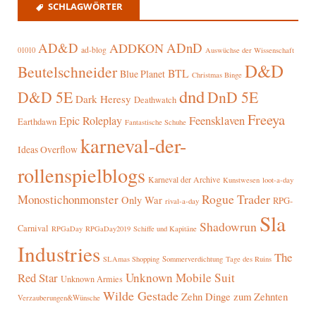
SCHLAGWÖRTER
AD&D
ADnD
ADDKON
ad-blog
01010
Auswüchse der Wissenschaft
D&D
Beutelschneider
BTL
Blue Planet
Christmas Binge
dnd
D&D 5E
DnD 5E
Dark Heresy
Deathwatch
Freeya
Epic Roleplay
Feensklaven
Earthdawn
Fantastische Schuhe
karneval-der-
Ideas Overflow
rollenspielblogs
Karneval der Archive
Kunstwesen
loot-a-day
Rogue Trader
Monostichonmonster
Only War
RPG-
rival-a-day
Sla
Shadowrun
Carnival
RPGaDay
RPGaDay2019
Schiffe und Kapitäne
Industries
The
SLAmas Shopping
Sommerverdichtung
Tage des Ruins
Red Star
Unknown Mobile Suit
Unknown Armies
Wilde Gestade
Zehn Dinge zum Zehnten
Verzauberungen&Wünsche