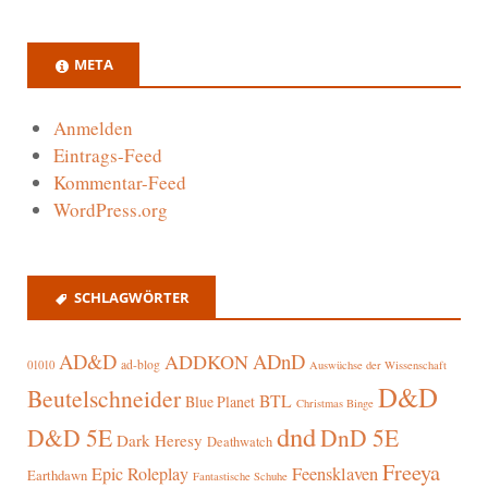
META
Anmelden
Eintrags-Feed
Kommentar-Feed
WordPress.org
SCHLAGWÖRTER
AD&D
ADnD
ADDKON
ad-blog
01010
Auswüchse der Wissenschaft
D&D
Beutelschneider
BTL
Blue Planet
Christmas Binge
dnd
D&D 5E
DnD 5E
Dark Heresy
Deathwatch
Freeya
Epic Roleplay
Feensklaven
Earthdawn
Fantastische Schuhe