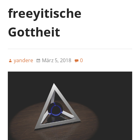
freeyitische
Gottheit
yandere
März 5, 2018
0