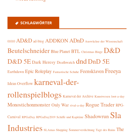
SCHLAGWÖRTER
AD&D
ADnD
ADDKON
ad-blog
01010
Auswüchse der Wissenschaft
D&D
Beutelschneider
BTL
Blue Planet
Christmas Binge
dnd
D&D 5E
DnD 5E
Dark Heresy
Deathwatch
Freeya
Epic Roleplay
Feensklaven
Earthdawn
Fantastische Schuhe
karneval-der-
Ideas Overflow
rollenspielblogs
Karneval der Archive
Kunstwesen
loot-a-day
Rogue Trader
Monostichonmonster
Only War
RPG-
rival-a-day
Sla
Shadowrun
Carnival
RPGaDay
RPGaDay2019
Schiffe und Kapitäne
Industries
The
SLAmas Shopping
Sommerverdichtung
Tage des Ruins