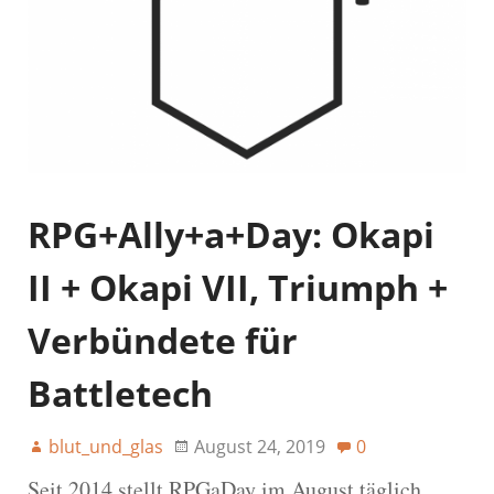
RPG+Ally+a+Day: Okapi
II + Okapi VII, Triumph +
Verbündete für
Battletech
blut_und_glas
August 24, 2019
0
Seit 2014 stellt RPGaDay im August täglich