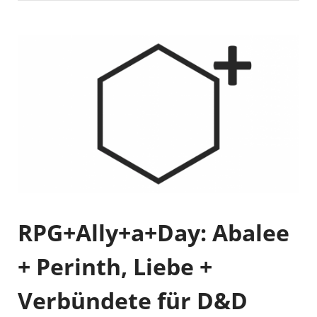
RPG+Ally+a+Day: Abalee
+ Perinth, Liebe +
Verbündete für D&D