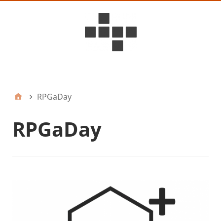
D6ideas Internal
RPGaDay
RPGaDay