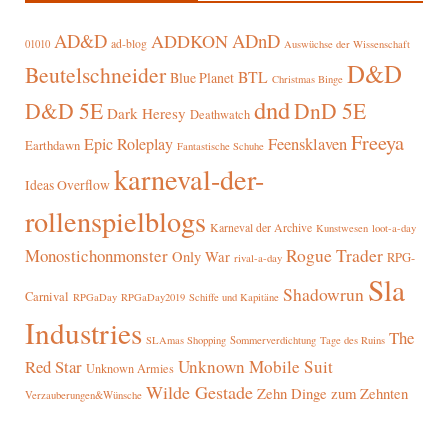
AD&D
ADnD
ADDKON
ad-blog
01010
Auswüchse der Wissenschaft
D&D
Beutelschneider
BTL
Blue Planet
Christmas Binge
dnd
D&D 5E
DnD 5E
Dark Heresy
Deathwatch
Freeya
Epic Roleplay
Feensklaven
Earthdawn
Fantastische Schuhe
karneval-der-
Ideas Overflow
rollenspielblogs
Karneval der Archive
Kunstwesen
loot-a-day
Rogue Trader
Monostichonmonster
Only War
RPG-
rival-a-day
Sla
Shadowrun
Carnival
RPGaDay
RPGaDay2019
Schiffe und Kapitäne
Industries
The
SLAmas Shopping
Sommerverdichtung
Tage des Ruins
Red Star
Unknown Mobile Suit
Unknown Armies
Wilde Gestade
Zehn Dinge zum Zehnten
Verzauberungen&Wünsche