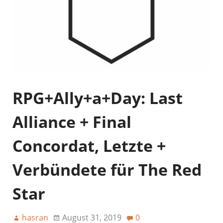
RPG+Ally+a+Day: Last
Alliance + Final
Concordat, Letzte +
Verbündete für The Red
Star
hasran
August 31, 2019
0