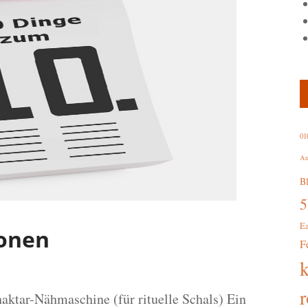
01
Au
B
E
ionen
F
r
tar-Nähmaschine (für rituelle Schals) Ein