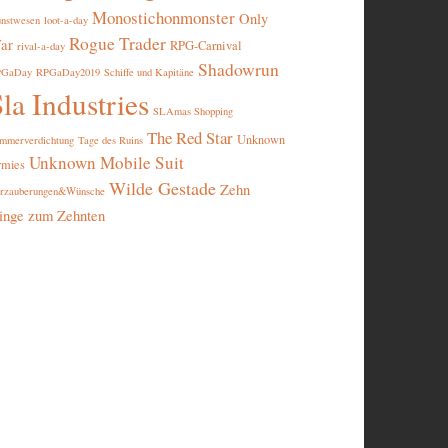
Monostichonmonster
Only
nstwesen
loot-a-day
Rogue Trader
ar
RPG-Carnival
rival-a-day
Shadowrun
PGaDay
RPGaDay2019
Schiffe und Kapitäne
la Industries
SLAmas Shopping
The Red Star
Unknown
mmerverdichtung
Tage des Ruins
Unknown Mobile Suit
rmies
Wilde Gestade
Zehn
rzauberungen&Wünsche
inge zum Zehnten