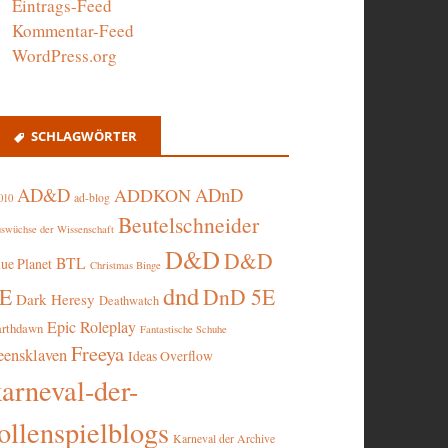
Eintrags-Feed
Kommentar-Feed
WordPress.org
SCHLAGWÖRTER
AD&D
ADnD
ADDKON
ad-blog
010
Beutelschneider
swüchse der Wissenschaft
D&D
D&D
BTL
lue Planet
Christmas Binge
dnd
5E
DnD 5E
Dark Heresy
Deathwatch
Epic Roleplay
arthdawn
Fantastische Schuhe
Freeya
eensklaven
Ideas Overflow
karneval-der-
ollenspielblogs
Karneval der Archive