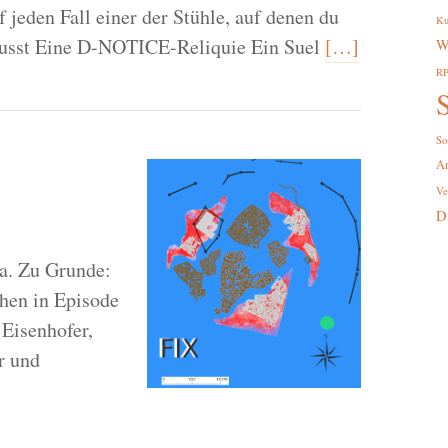
 jeden Fall einer der Stühle, auf denen du
Ku
musst Eine D-NOTICE-Reliquie Ein Suel
[…]
W
R
S
So
A
Ve
D
a. Zu Grunde:
en in Episode
Eisenhofer,
r und