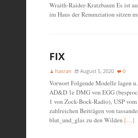
Wraith-Raider-Kratzbaum Es ist auf
im Haus der Renunziation sitzen 
FIX
hasran
August 5, 2020
0
Vorwort Folgende Modelle lagen u.
AD&D 1e DMG von EGG (besproch
1 von Zock-Bock-Radio), USP vom 
zahlreichen Beiträgen von tassande
blut_und_glas zu den Wilden
[…]