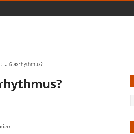
st … Glasrhythmus?
srhythmus?
nico.