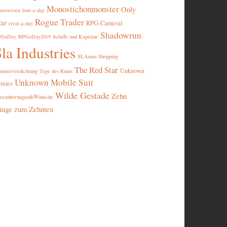
Monostichonmonster
Only
nstwesen
loot-a-day
Rogue Trader
ar
RPG-Carnival
rival-a-day
Shadowrun
PGaDay
RPGaDay2019
Schiffe und Kapitäne
la Industries
SLAmas Shopping
The Red Star
Unknown
mmerverdichtung
Tage des Ruins
Unknown Mobile Suit
rmies
Wilde Gestade
Zehn
rzauberungen&Wünsche
inge zum Zehnten