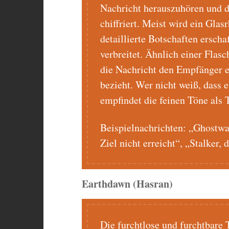
Nachricht herauszuhören und da
chiffriert. Meist wird ein Glas
detaillierte Botschaften ersch
verbreitet. Ähnlich einer Flasc
die Nachricht den Empfänger er
bezieht. Wer nicht weiß, dass e
empfindet die feinen Töne als T
Beispielnachrichten: „Ghostwa
Ziel nicht erreicht“, „Stalker, d
Earthdawn (Hasran)
Die furchtlose und furchtbare T