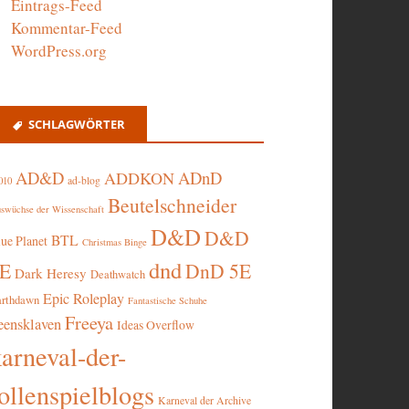
Eintrags-Feed
Kommentar-Feed
WordPress.org
SCHLAGWÖRTER
AD&D
ADnD
ADDKON
ad-blog
010
Beutelschneider
swüchse der Wissenschaft
D&D
D&D
BTL
lue Planet
Christmas Binge
dnd
5E
DnD 5E
Dark Heresy
Deathwatch
Epic Roleplay
arthdawn
Fantastische Schuhe
Freeya
eensklaven
Ideas Overflow
karneval-der-
ollenspielblogs
Karneval der Archive