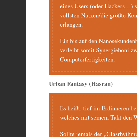
eines Users (oder Hackers…) si
vollsten Nutzen/die größte Kon
erlangen.
Ein bis auf den Nanosekundenb
verleiht somit Synergieboni z
Computerfertigkeiten.
Urban Fantasy (Hasran)
Es heißt, tief im Erdinneren be
welches mit seinem Takt den W
Sollte jemals der „Glasrhythm