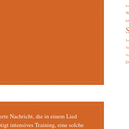
Ku
W
R
S
So
A
Ve
D
erte Nachricht, die in einem Lied
igt intensives Training, eine solche