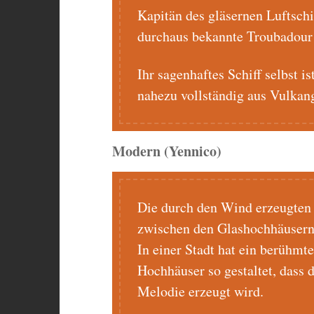
Kapitän des gläsernen Luftschi
durchaus bekannte Troubadour 
Ihr sagenhaftes Schiff selbst is
nahezu vollständig aus Vulkang
Modern (Yennico)
Die durch den Wind erzeugten 
zwischen den Glashochhäusern 
In einer Stadt hat ein berühmt
Hochhäuser so gestaltet, dass 
Melodie erzeugt wird.