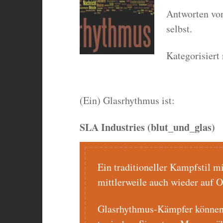
Antworten von
selbst.
Kategorisiert
(Ein) Glasrhythmus ist:
SLA Industries (blut_und_glas)
Ein traditioneller Kampfstil mi
mittlerweile auch wieder auf O
Glasrhythmus-Kämpfer können e