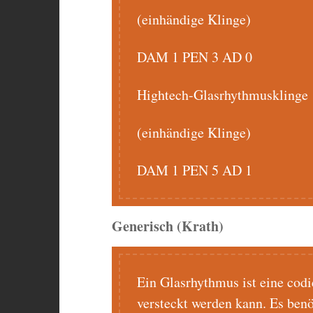
(einhändige Klinge)
DAM 1 PEN 3 AD 0
Hightech-Glasrhythmusklinge
(einhändige Klinge)
DAM 1 PEN 5 AD 1
Generisch (Krath)
Ein Glasrhythmus ist eine codi
versteckt werden kann. Es benöt