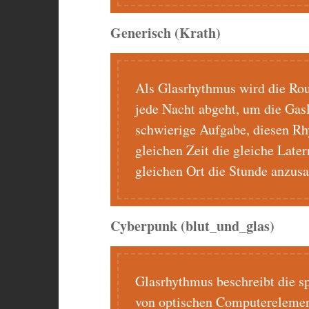
Generisch (Krath)
Als Glasrhythmus wird die Rou
jede Nacht abgeht, um die Gasl
schwierige Aufgabe, diesen R
gleichen Zeit die gleiche Lat
gleichen Ort die Stunde anzusa
Cyberpunk (blut_und_glas)
Glasrhythmus beschreibt die s
von optischen Computerelemen