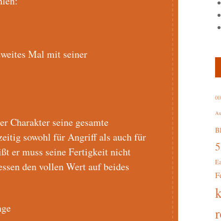
hlen:
 zweites Mal mit seiner
01
Au
der Charakter seine gesamte
B
eitig sowohl für Angriff als auch für
ßt er muss seine Fertigkeit nicht
E
dessen den vollen Wert auf beides
F
nge
r