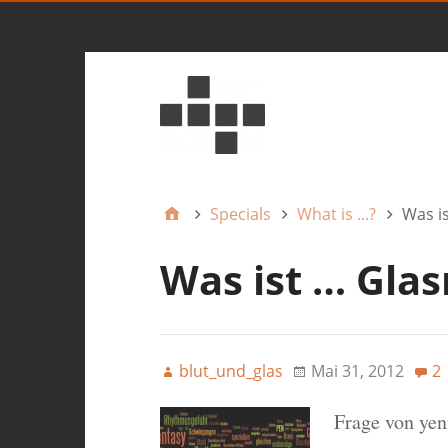
Specials
What is ...?
Was i
Was ist … Gla
blut_und_glas
Mai 31, 2012
2
Frage von yen