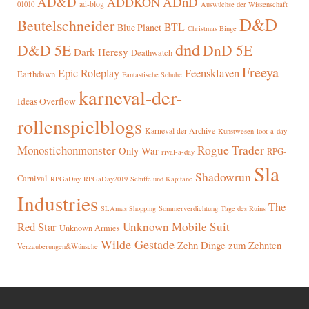
AD&D
ADnD
ADDKON
ad-blog
01010
Auswüchse der Wissenschaft
D&D
Beutelschneider
BTL
Blue Planet
Christmas Binge
dnd
D&D 5E
DnD 5E
Dark Heresy
Deathwatch
Freeya
Epic Roleplay
Feensklaven
Earthdawn
Fantastische Schuhe
karneval-der-
Ideas Overflow
rollenspielblogs
Karneval der Archive
Kunstwesen
loot-a-day
Rogue Trader
Monostichonmonster
Only War
RPG-
rival-a-day
Sla
Shadowrun
Carnival
RPGaDay
RPGaDay2019
Schiffe und Kapitäne
Industries
The
SLAmas Shopping
Sommerverdichtung
Tage des Ruins
Red Star
Unknown Mobile Suit
Unknown Armies
Wilde Gestade
Zehn Dinge zum Zehnten
Verzauberungen&Wünsche