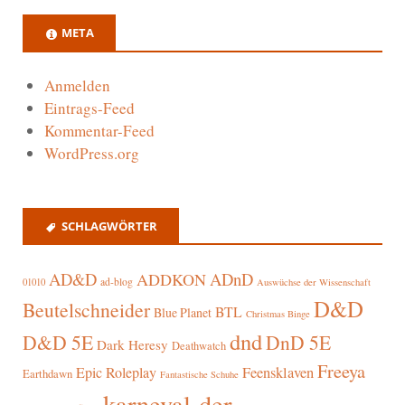
META
Anmelden
Eintrags-Feed
Kommentar-Feed
WordPress.org
SCHLAGWÖRTER
AD&D
ADnD
ADDKON
ad-blog
01010
Auswüchse der Wissenschaft
D&D
Beutelschneider
BTL
Blue Planet
Christmas Binge
dnd
D&D 5E
DnD 5E
Dark Heresy
Deathwatch
Freeya
Epic Roleplay
Feensklaven
Earthdawn
Fantastische Schuhe
karneval-der-