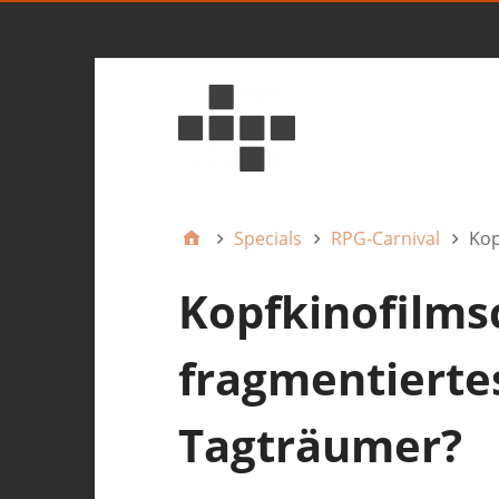
Specials
RPG-Carnival
Kop
Kopfkinofilmsc
fragmentierte
Tagträumer?