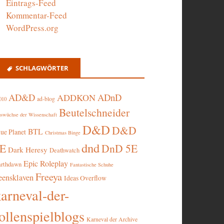
Eintrags-Feed
Kommentar-Feed
WordPress.org
SCHLAGWÖRTER
AD&D
ADnD
ADDKON
ad-blog
010
Beutelschneider
swüchse der Wissenschaft
D&D
D&D
BTL
lue Planet
Christmas Binge
dnd
5E
DnD 5E
Dark Heresy
Deathwatch
Epic Roleplay
arthdawn
Fantastische Schuhe
Freeya
eensklaven
Ideas Overflow
karneval-der-
ollenspielblogs
Karneval der Archive