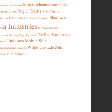
Monostichonmonster
Only
nstwesen
loot-a-day
Rogue Trader
ar
RPG-Carnival
rival-a-day
Shadowrun
PGaDay
RPGaDay2019
Schiffe und Kapitäne
la Industries
SLAmas Shopping
The Red Star
Unknown
mmerverdichtung
Tage des Ruins
Unknown Mobile Suit
rmies
Wilde Gestade
Zehn
rzauberungen&Wünsche
inge zum Zehnten