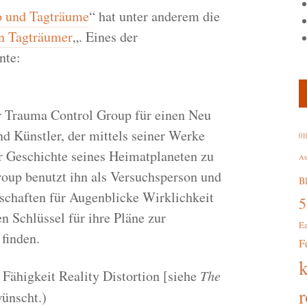
o und Tagträume
“ hat unter anderem die
n Tagträumer
„. Eines der
nte:
r Trauma Control Group für einen Neu
nd Künstler, der mittels seiner Werke
01
er Geschichte seines Heimatplaneten zu
Au
roup benutzt ihn als Versuchsperson und
B
dschaften für Augenblicke Wirklichkeit
n Schlüssel für ihre Pläne zur
E
finden.
F
 Fähigkeit Reality Distortion [siehe
The
r
wünscht.)