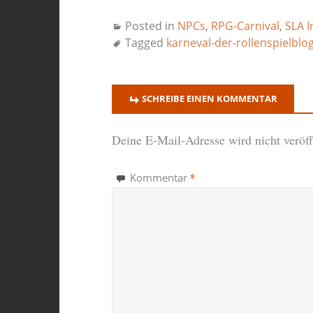
Posted in
NPCs
,
RPG-Carnival
,
SLA I
Tagged
karneval-der-rollenspielblo
SCHREIBE EINEN KOMMENTAR
Deine E-Mail-Adresse wird nicht veröffe
*
Kommentar