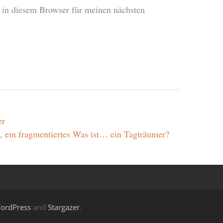
in diesem Browser für meinen nächsten
er
 ein fragmentiertes Was ist… ein Tagträumer?
ordPress
and
Stargazer
.