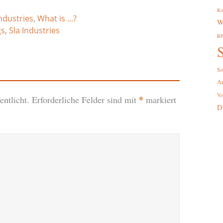
Ku
ndustries
,
What is ...?
W
gs
,
Sla Industries
R
S
So
A
Ve
*
ntlicht.
Erforderliche Felder sind mit
markiert
D