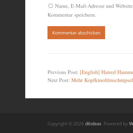
Name, E-Mail-Adresse und Website 
Kommentar speichern.
Previous Post:
[English] Hatred Hamm
Next Post:
Mehr Kopfkinofilmschnipsel,
Copyright © 2026
d6ideas
. Powered by
W