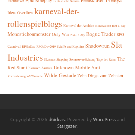
Epic Roleplay
Feensklaven
Earthdawn
Fantastische Schuhe
karneval-der-
Ideas Overflow
rollenspielblogs
Karneval der Archive
Kunstwesen
loot-a-day
Rogue Trader
Monostichonmonster
Only War
RPG-
rival-a-day
Sla
Shadowrun
Carnival
RPGaDay
RPGaDay2019
Schiffe und Kapitäne
Industries
The
SLAmas Shopping
Sommerverdichtung
Tage des Ruins
Red Star
Unknown Mobile Suit
Unknown Armies
Wilde Gestade
Zehn Dinge zum Zehnten
Verzauberungen&Wünsche
Copyright © 2026
d6ideas
. Powered by
WordPress
and
Stargazer
.