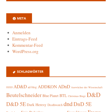
META
Anmelden
Eintrags-Feed
Kommentar-Feed
WordPress.org
SCHLAGWÖRTER
AD&D
ADnD
ADDKON
ad-blog
01010
Auswüchse der Wissenschaft
D&D
Beutelschneider
BTL
Blue Planet
Christmas Binge
dnd
D&D 5E
DnD 5E
Dark Heresy
Deathwatch
Freeya