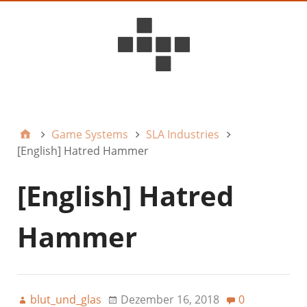
D6ideas Internal
Game Systems
SLA Industries
[English] Hatred Hammer
[English] Hatred
Hammer
blut_und_glas
Dezember 16, 2018
0