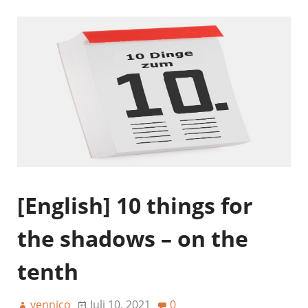
[English] 10 things for
the shadows – on the
tenth
yennico
Juli 10, 2021
0