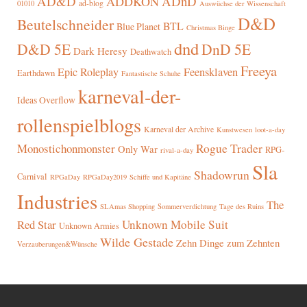
AD&D
ADnD
ADDKON
ad-blog
01010
Auswüchse der Wissenschaft
D&D
Beutelschneider
BTL
Blue Planet
Christmas Binge
dnd
D&D 5E
DnD 5E
Dark Heresy
Deathwatch
Freeya
Epic Roleplay
Feensklaven
Earthdawn
Fantastische Schuhe
karneval-der-
Ideas Overflow
rollenspielblogs
Karneval der Archive
Kunstwesen
loot-a-day
Rogue Trader
Monostichonmonster
Only War
RPG-
rival-a-day
Sla
Shadowrun
Carnival
RPGaDay
RPGaDay2019
Schiffe und Kapitäne
Industries
The
SLAmas Shopping
Sommerverdichtung
Tage des Ruins
Red Star
Unknown Mobile Suit
Unknown Armies
Wilde Gestade
Zehn Dinge zum Zehnten
Verzauberungen&Wünsche