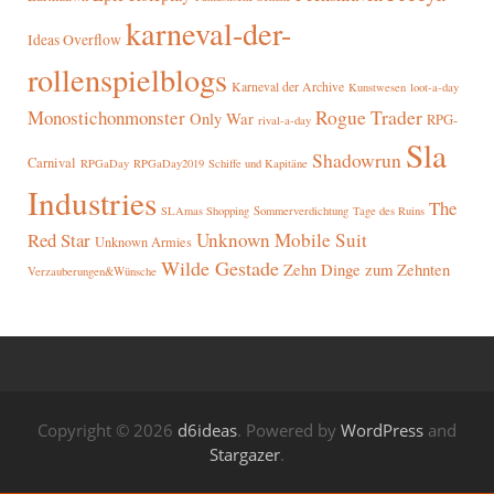
karneval-der-
Ideas Overflow
rollenspielblogs
Karneval der Archive
Kunstwesen
loot-a-day
Rogue Trader
Monostichonmonster
Only War
RPG-
rival-a-day
Sla
Shadowrun
Carnival
RPGaDay
RPGaDay2019
Schiffe und Kapitäne
Industries
The
SLAmas Shopping
Sommerverdichtung
Tage des Ruins
Red Star
Unknown Mobile Suit
Unknown Armies
Wilde Gestade
Zehn Dinge zum Zehnten
Verzauberungen&Wünsche
Copyright © 2026
d6ideas
. Powered by
WordPress
and
Stargazer
.