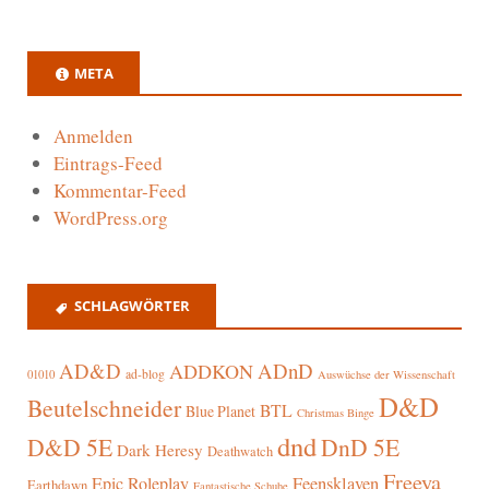
META
Anmelden
Eintrags-Feed
Kommentar-Feed
WordPress.org
SCHLAGWÖRTER
AD&D
ADnD
ADDKON
ad-blog
01010
Auswüchse der Wissenschaft
D&D
Beutelschneider
BTL
Blue Planet
Christmas Binge
dnd
D&D 5E
DnD 5E
Dark Heresy
Deathwatch
Freeya
Epic Roleplay
Feensklaven
Earthdawn
Fantastische Schuhe