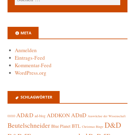
META
Anmelden
Eintrags-Feed
Kommentar-Feed
WordPress.org
SCHLAGWÖRTER
AD&D
ADnD
ADDKON
ad-blog
01010
Auswüchse der Wissenschaft
D&D
Beutelschneider
BTL
Blue Planet
Christmas Binge