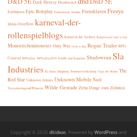
dnd
D&D 5E
DnD 5E
Dark Heresy
Deathwatch
Freeya
Epic Roleplay
Feensklaven
Earthdawn
Fantastische Schuhe
karneval-der-
Ideas Overflow
rollenspielblogs
Karneval der Archive
Kunstwesen
loot-a-day
Rogue Trader
Monostichonmonster
Only War
RPG-
rival-a-day
Sla
Shadowrun
Carnival
RPGaDay
RPGaDay2019
Schiffe und Kapitäne
Industries
The
SLAmas Shopping
Sommerverdichtung
Tage des Ruins
Red Star
Unknown Mobile Suit
Unknown Armies
Wilde Gestade
Zehn Dinge zum Zehnten
Verzauberungen&Wünsche
Copyright © 2026
d6ideas
. Powered by
WordPress
and