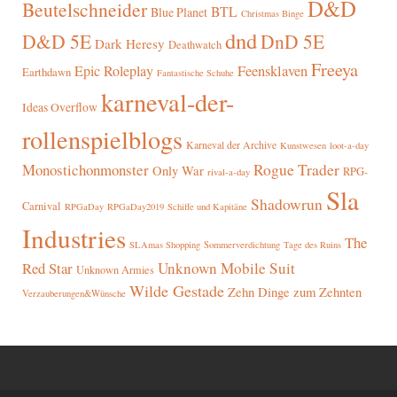
D&D
Beutelschneider
BTL
Blue Planet
Christmas Binge
dnd
D&D 5E
DnD 5E
Dark Heresy
Deathwatch
Freeya
Epic Roleplay
Feensklaven
Earthdawn
Fantastische Schuhe
karneval-der-
Ideas Overflow
rollenspielblogs
Karneval der Archive
Kunstwesen
loot-a-day
Rogue Trader
Monostichonmonster
Only War
RPG-
rival-a-day
Sla
Shadowrun
Carnival
RPGaDay
RPGaDay2019
Schiffe und Kapitäne
Industries
The
SLAmas Shopping
Sommerverdichtung
Tage des Ruins
Red Star
Unknown Mobile Suit
Unknown Armies
Wilde Gestade
Zehn Dinge zum Zehnten
Verzauberungen&Wünsche