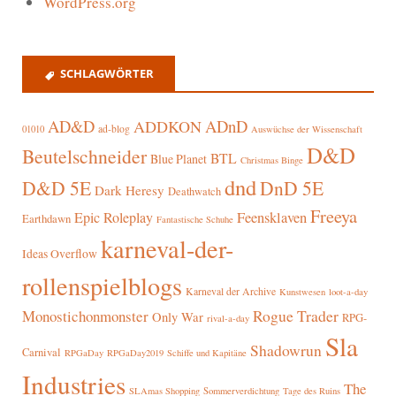
WordPress.org
SCHLAGWÖRTER
AD&D
ADnD
ADDKON
ad-blog
01010
Auswüchse der Wissenschaft
D&D
Beutelschneider
BTL
Blue Planet
Christmas Binge
dnd
D&D 5E
DnD 5E
Dark Heresy
Deathwatch
Freeya
Epic Roleplay
Feensklaven
Earthdawn
Fantastische Schuhe
karneval-der-
Ideas Overflow
rollenspielblogs
Karneval der Archive
Kunstwesen
loot-a-day
Rogue Trader
Monostichonmonster
Only War
RPG-
rival-a-day
Sla
Shadowrun
Carnival
RPGaDay
RPGaDay2019
Schiffe und Kapitäne
Industries
The
SLAmas Shopping
Sommerverdichtung
Tage des Ruins