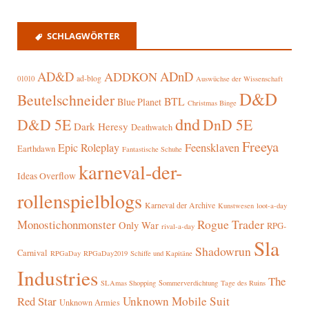
SCHLAGWÖRTER
AD&D
ADnD
ADDKON
ad-blog
01010
Auswüchse der Wissenschaft
D&D
Beutelschneider
BTL
Blue Planet
Christmas Binge
dnd
D&D 5E
DnD 5E
Dark Heresy
Deathwatch
Freeya
Epic Roleplay
Feensklaven
Earthdawn
Fantastische Schuhe
karneval-der-
Ideas Overflow
rollenspielblogs
Karneval der Archive
Kunstwesen
loot-a-day
Rogue Trader
Monostichonmonster
Only War
RPG-
rival-a-day
Sla
Shadowrun
Carnival
RPGaDay
RPGaDay2019
Schiffe und Kapitäne
Industries
The
SLAmas Shopping
Sommerverdichtung
Tage des Ruins
Red Star
Unknown Mobile Suit
Unknown Armies