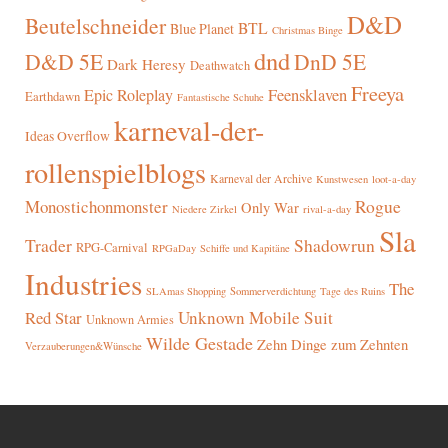
D&D
Beutelschneider
BTL
Blue Planet
Christmas Binge
dnd
D&D 5E
DnD 5E
Dark Heresy
Deathwatch
Freeya
Epic Roleplay
Feensklaven
Earthdawn
Fantastische Schuhe
karneval-der-
Ideas Overflow
rollenspielblogs
Karneval der Archive
Kunstwesen
loot-a-day
Rogue
Monostichonmonster
Only War
rival-a-day
Niedere Zirkel
Sla
Trader
Shadowrun
RPG-Carnival
RPGaDay
Schiffe und Kapitäne
Industries
The
SLAmas Shopping
Sommerverdichtung
Tage des Ruins
Red Star
Unknown Mobile Suit
Unknown Armies
Wilde Gestade
Zehn Dinge zum Zehnten
Verzauberungen&Wünsche