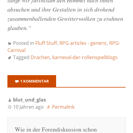
lange wir furchtsam den Himmel nach ihnen
absuchen und ihre Gestalten in sich drohend
zusammenballenden Gewitterwolken zu erahnen
glauben.“
Posted in
Fluff Stuff
,
RPG articles - generic
,
RPG-
Carnival
Tagged
Drachen
,
karneval-der-rollenspielblogs
1 KOMMENTAR
blut_und_glas
10 Jahren ago
Permalink
Wie in der Forendiskussion schon