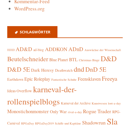
Kommentar-Feed
WordPress.org
SCHLAGWÖRTER
AD&D
ADnD
ADDKON
ad-blog
01010
Auswüchse der Wissenschaft
D&D
Beutelschneider
BTL
Blue Planet
Christmas Binge
dnd
D&D 5E
DnD 5E
Dark Heresy
Deathwatch
Freeya
Epic Roleplay
Feensklaven
Earthdawn
Fantastische Schuhe
karneval-der-
Ideas Overflow
rollenspielblogs
Karneval der Archive
Kunstwesen
loot-a-day
Rogue Trader
Monostichonmonster
Only War
RPG-
rival-a-day
Sla
Shadowrun
Carnival
RPGaDay
RPGaDay2019
Schiffe und Kapitäne