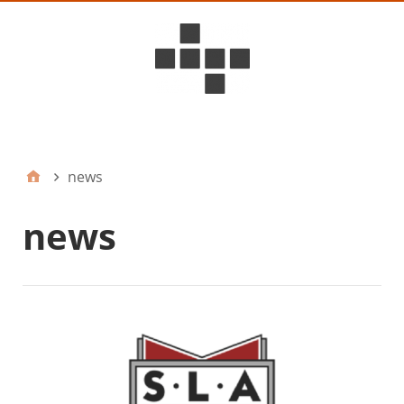
D6ideas Internal
news
news