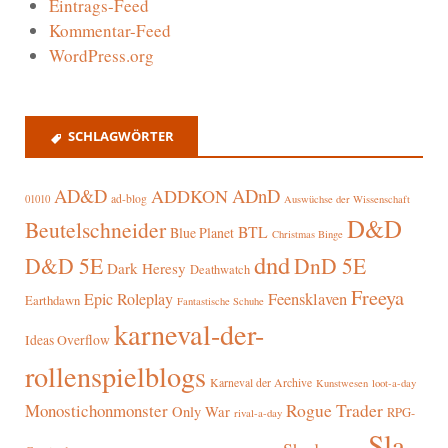
Eintrags-Feed
Kommentar-Feed
WordPress.org
SCHLAGWÖRTER
AD&D
ADnD
ADDKON
ad-blog
01010
Auswüchse der Wissenschaft
D&D
Beutelschneider
BTL
Blue Planet
Christmas Binge
dnd
D&D 5E
DnD 5E
Dark Heresy
Deathwatch
Freeya
Epic Roleplay
Feensklaven
Earthdawn
Fantastische Schuhe
karneval-der-
Ideas Overflow
rollenspielblogs
Karneval der Archive
Kunstwesen
loot-a-day
Rogue Trader
Monostichonmonster
Only War
RPG-
rival-a-day
Sla