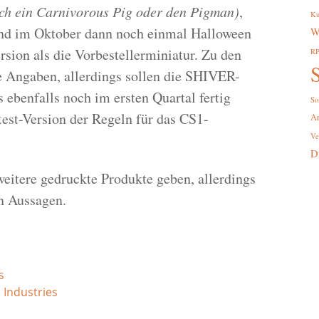
ich ein Carnivorous Pig oder den Pigman)
,
Ku
und im Oktober dann noch einmal Halloween
W
ersion als die Vorbestellerminiatur. Zu den
R
S
e Angaben, allerdings sollen die SHIVER-
ebenfalls noch im ersten Quartal fertig
So
test-Version der Regeln für das CS1-
A
Ve
D
eitere gedruckte Produkte geben, allerdings
en Aussagen.
s
a Industries