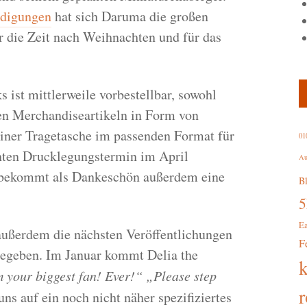
ndigungen
hat sich Daruma die großen
ür die Zeit nach Weihnachten und für das
ist mittlerweile vorbestellbar, sowohl
uen Merchandiseartikeln in Form von
iner Tragetasche im passenden Format für
01
nten Drucklegungstermin im April
Au
, bekommt als Dankeschön außerdem eine
B
.
E
ußerdem die nächsten Veröffentlichungen
F
gegeben. Im Januar kommt Delia the
 your biggest fan! Ever!“ „Please step
r
uns auf ein noch nicht näher spezifiziertes