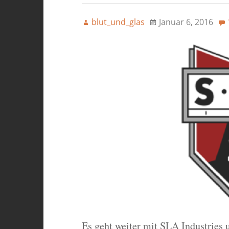
blut_und_glas
Januar 6, 2016
Es geht weiter mit SLA Industries 