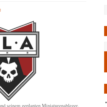
1
und seinem geplanten Miniaturenableger.