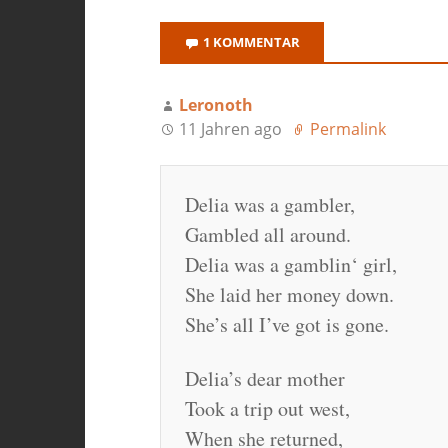
1 KOMMENTAR
Leronoth
11 Jahren ago
Permalink
Delia was a gambler,
Gambled all around.
Delia was a gamblin‘ girl,
She laid her money down.
She’s all I’ve got is gone.
Delia’s dear mother
Took a trip out west,
When she returned,