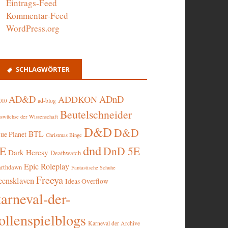
Eintrags-Feed
Kommentar-Feed
WordPress.org
SCHLAGWÖRTER
AD&D
ADnD
ADDKON
ad-blog
010
Beutelschneider
swüchse der Wissenschaft
D&D
D&D
BTL
lue Planet
Christmas Binge
dnd
5E
DnD 5E
Dark Heresy
Deathwatch
Epic Roleplay
arthdawn
Fantastische Schuhe
Freeya
eensklaven
Ideas Overflow
karneval-der-
ollenspielblogs
Karneval der Archive