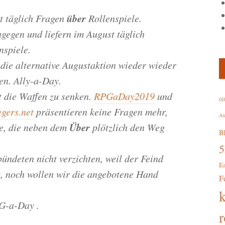
über
t täglich Fragen
Rollenspiele.
gegen und liefern im August täglich
nspiele.
 die alternative Augustaktion wieder wieder
n. Ally-a-Day.
t die Waffen zu senken.
RPGaDay2019
und
01
gers.net
präsentieren keine Fragen mehr,
Au
Über
te, die neben dem
plötzlich den Weg
B
ündeten nicht verzichten, weil der Feind
E
t, noch wollen wir die angebotene Hand
F
G-a-Day .
r