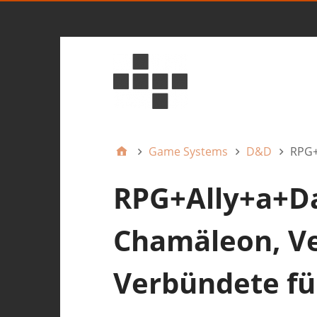
Game Systems
D&D
RPG+
RPG+Ally+a+Da
Chamäleon, Ve
Verbündete f