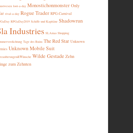
Monostichonmonster
Only
nstwesen
loot-a-day
Rogue Trader
ar
RPG-Carnival
rival-a-day
Shadowrun
PGaDay
RPGaDay2019
Schiffe und Kapitäne
la Industries
SLAmas Shopping
The Red Star
Unknown
mmerverdichtung
Tage des Ruins
Unknown Mobile Suit
rmies
Wilde Gestade
Zehn
rzauberungen&Wünsche
inge zum Zehnten