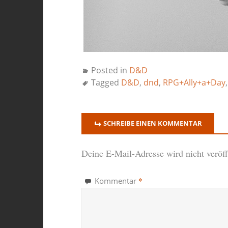
Posted in
D&D
Tagged
D&D
,
dnd
,
RPG+Ally+a+Day
SCHREIBE EINEN KOMMENTAR
Deine E-Mail-Adresse wird nicht veröffe
*
Kommentar