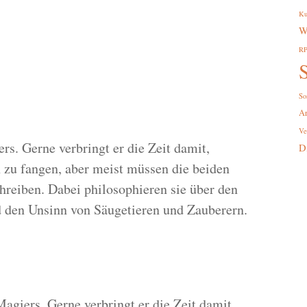
Ku
W
R
S
So
A
Ve
ers. Gerne verbringt er die Zeit damit,
D
zu fangen, aber meist müssen die beiden
hreiben. Dabei philosophieren sie über den
 den Unsinn von Säugetieren und Zauberern.
agiers. Gerne verbringt er die Zeit damit,