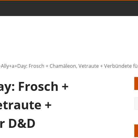
Ally+a+Day: Frosch + Chamäleon, Vetraute + Verbündete f
y: Frosch +
traute +
ür D&D