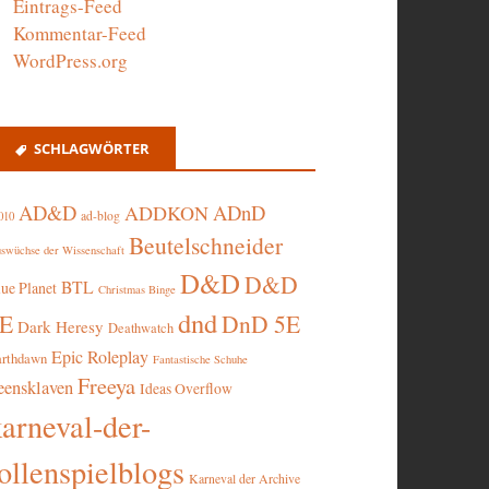
Eintrags-Feed
Kommentar-Feed
WordPress.org
SCHLAGWÖRTER
AD&D
ADnD
ADDKON
ad-blog
010
Beutelschneider
swüchse der Wissenschaft
D&D
D&D
BTL
lue Planet
Christmas Binge
dnd
5E
DnD 5E
Dark Heresy
Deathwatch
Epic Roleplay
arthdawn
Fantastische Schuhe
Freeya
eensklaven
Ideas Overflow
karneval-der-
ollenspielblogs
Karneval der Archive