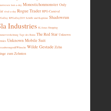
Monostichonmonster
Only
nstwesen
loot-a-day
Rogue Trader
ar
RPG-Carnival
rival-a-day
Shadowrun
PGaDay
RPGaDay2019
Schiffe und Kapitäne
la Industries
SLAmas Shopping
The Red Star
Unknown
mmerverdichtung
Tage des Ruins
Unknown Mobile Suit
rmies
Wilde Gestade
Zehn
rzauberungen&Wünsche
inge zum Zehnten