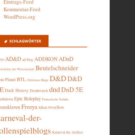
Eintrags-Feed
Kommentar-Feed
WordPress.org
SCHLAGWÖRTER
AD&D
ADnD
ADDKON
ad-blog
010
Beutelschneider
swüchse der Wissenschaft
D&D
D&D
BTL
lue Planet
Christmas Binge
dnd
5E
DnD 5E
Dark Heresy
Deathwatch
Epic Roleplay
arthdawn
Fantastische Schuhe
Freeya
eensklaven
Ideas Overflow
karneval-der-
ollenspielblogs
Karneval der Archive