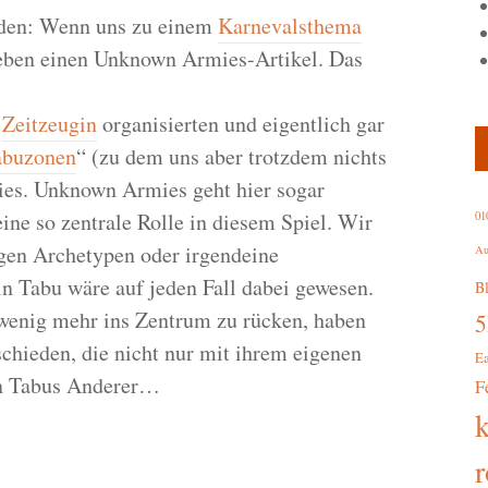
orden: Wenn uns zu einem
Karnevalsthema
r eben einen Unknown Armies-Artikel. Das
r
Zeitzeugin
organisierten und eigentlich gar
abuzonen
“ (zu dem uns aber trotzdem nichts
ies. Unknown Armies geht hier sogar
ine so zentrale Rolle in diesem Spiel. Wir
01
igen Archetypen oder irgendeine
Au
n Tabu wäre auf jeden Fall dabei gewesen.
B
wenig mehr ins Zentrum zu rücken, haben
schieden, die nicht nur mit ihrem eigenen
E
en Tabus Anderer…
F
r