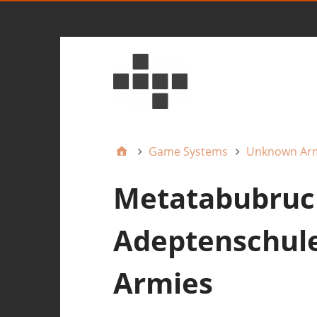
Game Systems
Unknown Ar
Metatabubruch
Adeptenschul
Armies