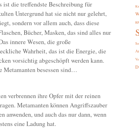
 ist die treffendste Beschreibung für
Ku
ten Untergrund hat sie nicht nur gelehrt,
W
egt, sondern vor allem auch, dass diese
R
S
Flaschen, Bücher, Masken, das sind alles nur
 Das innere Wesen, die große
So
ckliche Wahrheit, das ist die Energie, die
A
cken vorsichtig abgeschöpft werden kann.
Ve
D
 die Metamanten besessen sind…
en verbrennen ihre Opfer mit der reinen
 tragen. Metamanten können Angriffszauber
en anwenden, und auch das nur dann, wenn
stens eine Ladung hat.