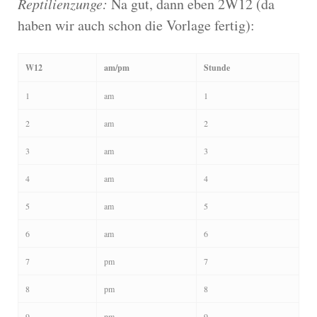
Reptilienzunge:
Na gut, dann eben 2W12 (da
haben wir auch schon die Vorlage fertig):
W12
am/pm
Stunde
1
am
1
2
am
2
3
am
3
4
am
4
5
am
5
6
am
6
7
pm
7
8
pm
8
9
pm
9