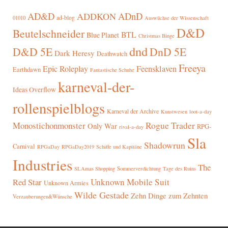
AD&D
ADnD
ADDKON
ad-blog
01010
Auswüchse der Wissenschaft
D&D
Beutelschneider
BTL
Blue Planet
Christmas Binge
dnd
D&D 5E
DnD 5E
Dark Heresy
Deathwatch
Freeya
Epic Roleplay
Feensklaven
Earthdawn
Fantastische Schuhe
karneval-der-
Ideas Overflow
rollenspielblogs
Karneval der Archive
Kunstwesen
loot-a-day
Rogue Trader
Monostichonmonster
Only War
RPG-
rival-a-day
Sla
Shadowrun
Carnival
RPGaDay
RPGaDay2019
Schiffe und Kapitäne
Industries
The
SLAmas Shopping
Sommerverdichtung
Tage des Ruins
Red Star
Unknown Mobile Suit
Unknown Armies
Wilde Gestade
Zehn Dinge zum Zehnten
Verzauberungen&Wünsche