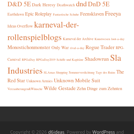
dnd
D&D 5E
DnD 5E
Dark Heresy
Deathwatch
Freeya
Epic Roleplay
Feensklaven
Earthdawn
Fantastische Schuhe
karneval-der-
Ideas Overflow
rollenspielblogs
Karneval der Archive
Kunstwesen
loot-a-day
Rogue Trader
Monostichonmonster
Only War
RPG-
rival-a-day
Sla
Shadowrun
Carnival
RPGaDay
RPGaDay2019
Schiffe und Kapitäne
Industries
The
SLAmas Shopping
Sommerverdichtung
Tage des Ruins
Red Star
Unknown Mobile Suit
Unknown Armies
Wilde Gestade
Zehn Dinge zum Zehnten
Verzauberungen&Wünsche
Copyright © 2026
d6ideas
. Powered by
WordPress
and