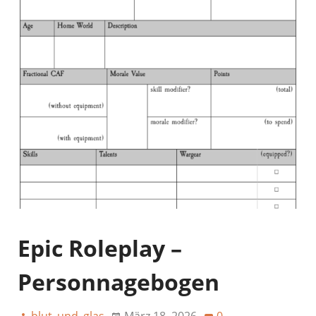
Epic Roleplay –
Personnagebogen
blut_und_glas
März 18, 2026
0