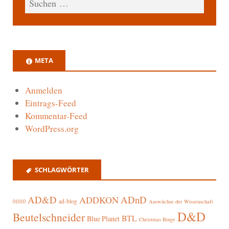
META
Anmelden
Eintrags-Feed
Kommentar-Feed
WordPress.org
SCHLAGWÖRTER
AD&D
ADnD
ADDKON
ad-blog
01010
Auswüchse der Wissenschaft
D&D
Beutelschneider
BTL
Blue Planet
Christmas Binge