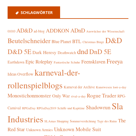
SCHLAGWÖRTER
AD&D
ADnD
ADDKON
ad-blog
01010
Auswüchse der Wissenschaft
D&D
Beutelschneider
BTL
Blue Planet
Christmas Binge
dnd
D&D 5E
DnD 5E
Dark Heresy
Deathwatch
Freeya
Epic Roleplay
Feensklaven
Earthdawn
Fantastische Schuhe
karneval-der-
Ideas Overflow
rollenspielblogs
Karneval der Archive
Kunstwesen
loot-a-day
Rogue Trader
Monostichonmonster
Only War
RPG-
rival-a-day
Sla
Shadowrun
Carnival
RPGaDay
RPGaDay2019
Schiffe und Kapitäne
Industries
The
SLAmas Shopping
Sommerverdichtung
Tage des Ruins
Red Star
Unknown Mobile Suit
Unknown Armies