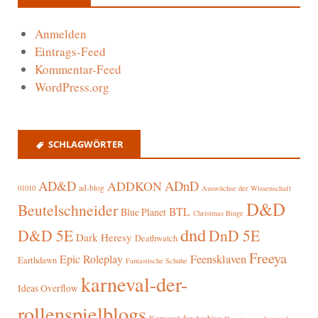
Anmelden
Eintrags-Feed
Kommentar-Feed
WordPress.org
SCHLAGWÖRTER
AD&D
ADnD
ADDKON
ad-blog
01010
Auswüchse der Wissenschaft
D&D
Beutelschneider
BTL
Blue Planet
Christmas Binge
dnd
D&D 5E
DnD 5E
Dark Heresy
Deathwatch
Freeya
Epic Roleplay
Feensklaven
Earthdawn
Fantastische Schuhe
karneval-der-
Ideas Overflow
rollenspielblogs