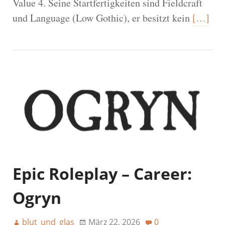
Value 4. Seine Startfertigkeiten sind Fieldcraft
und Language (Low Gothic), er besitzt kein
[…]
Epic Roleplay – Career:
Ogryn
blut_und_glas
März 22, 2026
0