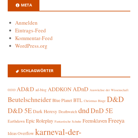
META
Anmelden
Eintrags-Feed
Kommentar-Feed
WordPress.org
SCHLAGWÖRTER
AD&D
ADnD
ADDKON
ad-blog
01010
Auswüchse der Wissenschaft
D&D
Beutelschneider
BTL
Blue Planet
Christmas Binge
dnd
D&D 5E
DnD 5E
Dark Heresy
Deathwatch
Freeya
Epic Roleplay
Feensklaven
Earthdawn
Fantastische Schuhe
karneval-der-
Ideas Overflow