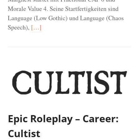
Morale Value 4. Seine Startfertigkeiten sind
Language (Low Gothic) und Language (Chaos
Speech),
[…]
Epic Roleplay – Career:
Cultist