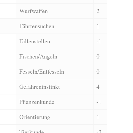
Wurfwaffen
2
Fährtensuchen
1
Fallenstellen
-1
Fischen/Angeln
0
Fesseln/Entfesseln
0
Gefahreninstinkt
4
Pflanzenkunde
-1
Orientierung
1
Tierkunde
-2