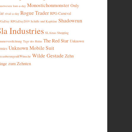
Monostichonmonster
Only
nstwesen
loot-a-day
Rogue Trader
ar
RPG-Carnival
rival-a-day
Shadowrun
PGaDay
RPGaDay2019
Schiffe und Kapitäne
la Industries
SLAmas Shopping
The Red Star
Unknown
mmerverdichtung
Tage des Ruins
Unknown Mobile Suit
rmies
Wilde Gestade
Zehn
rzauberungen&Wünsche
inge zum Zehnten