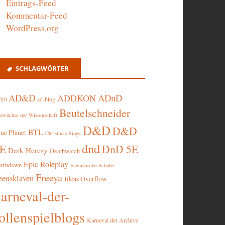
Eintrags-Feed
Kommentar-Feed
WordPress.org
SCHLAGWÖRTER
AD&D
ADnD
ADDKON
ad-blog
010
Beutelschneider
swüchse der Wissenschaft
D&D
D&D
BTL
lue Planet
Christmas Binge
dnd
5E
DnD 5E
Dark Heresy
Deathwatch
Epic Roleplay
arthdawn
Fantastische Schuhe
Freeya
eensklaven
Ideas Overflow
karneval-der-
ollenspielblogs
Karneval der Archive