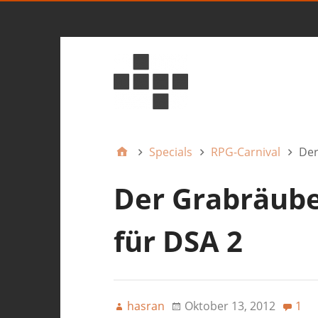
Specials
RPG-Carnival
Der
Der Grabräube
für DSA 2
hasran
Oktober 13, 2012
1