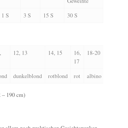
Geweihte
1 S
3 S
15 S
30 S
,
12, 13
14, 15
16,
18-20
17
ond
dunkelblond
rotblond
rot
albino
 – 190 cm)
vor allem nach praktischen Gesichtspunken