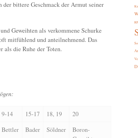
ch der bittere Geschmack der Armut seiner
Ku
W
R
S
r und Geweihten als verkommene Schurke
d oft mitfühlend und anteilnehmend. Das
So
 als die Ruhe der Toten.
A
Ve
D
ögen:
9-14
15-17
18, 19
20
Bettler
Bader
Söldner
Boron-