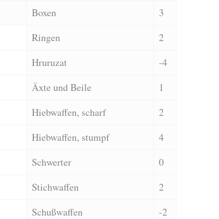
Boxen
3
Ringen
2
Hruruzat
-4
Äxte und Beile
1
Hiebwaffen, scharf
2
Hiebwaffen, stumpf
4
Schwerter
0
Stichwaffen
2
Schußwaffen
-2