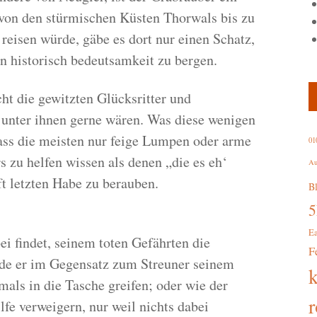
 von den stürmischen Küsten Thorwals bis zu
reisen würde, gäbe es dort nur einen Schatz,
on historisch bedeutsamkeit zu bergen.
ht die gewitzten Glücksritter und
 unter ihnen gerne wären. Was diese wenigen
dass die meisten nur feige Lumpen oder arme
01
s zu helfen wissen als denen „die es eh‘
Au
t letzten Habe zu berauben.
B
E
i findet, seinem toten Gefährten die
F
de er im Gegensatz zum Streuner seinem
mals in die Tasche greifen; oder wie der
r
fe verweigern, nur weil nichts dabei