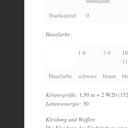
unbekannt
Startkapital
0
Haarfarbe:
1-6
7-9
10
11
Haarfarbe
schwarz
braun
bl
Körpergröße:
1,50 m + 2 W20 (152
Lebensenergie:
30
Kleidung und Waffen:
Die Kleidung des Grabräubers ist 