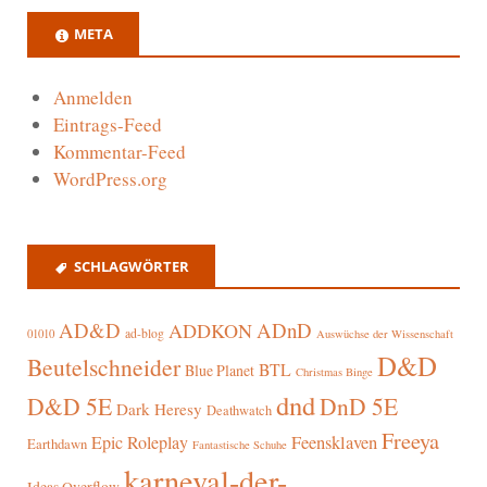
META
Anmelden
Eintrags-Feed
Kommentar-Feed
WordPress.org
SCHLAGWÖRTER
AD&D
ADnD
ADDKON
ad-blog
01010
Auswüchse der Wissenschaft
D&D
Beutelschneider
BTL
Blue Planet
Christmas Binge
dnd
D&D 5E
DnD 5E
Dark Heresy
Deathwatch
Freeya
Epic Roleplay
Feensklaven
Earthdawn
Fantastische Schuhe
karneval-der-