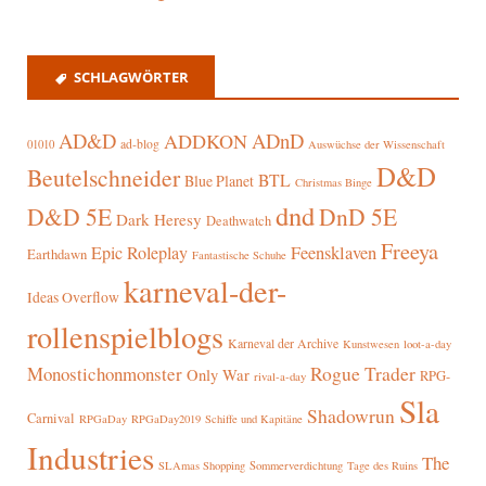
SCHLAGWÖRTER
AD&D
ADnD
ADDKON
ad-blog
01010
Auswüchse der Wissenschaft
D&D
Beutelschneider
BTL
Blue Planet
Christmas Binge
dnd
D&D 5E
DnD 5E
Dark Heresy
Deathwatch
Freeya
Epic Roleplay
Feensklaven
Earthdawn
Fantastische Schuhe
karneval-der-
Ideas Overflow
rollenspielblogs
Karneval der Archive
Kunstwesen
loot-a-day
Rogue Trader
Monostichonmonster
Only War
RPG-
rival-a-day
Sla
Shadowrun
Carnival
RPGaDay
RPGaDay2019
Schiffe und Kapitäne
Industries
The
SLAmas Shopping
Sommerverdichtung
Tage des Ruins