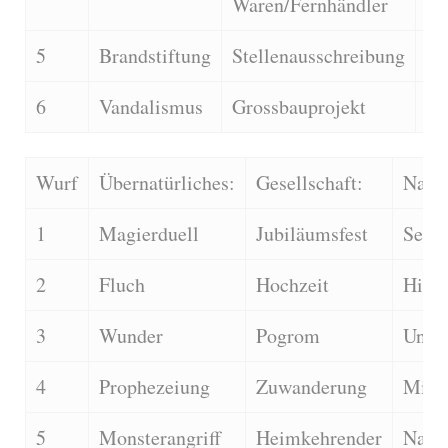
Waren/Fernhändler
5
Brandstiftung
Stellenausschreibung
De
6
Vandalismus
Grossbauprojekt
Sk
Wurf
Übernatürliches:
Gesellschaft:
Natur
1
Magierduell
Jubiläumsfest
Seuc
2
Fluch
Hochzeit
Himm
3
Wunder
Pogrom
Ungez
4
Prophezeiung
Zuwanderung
Misse
5
Monsterangriff
Heimkehrender
Natur