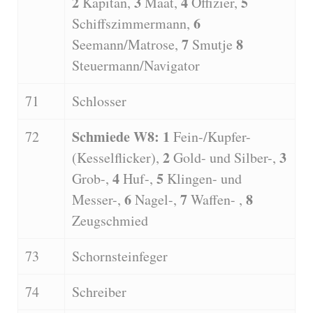
2
3
4
5
Kapitän,
Maat,
Offizier,
6
Schiffszimmermann,
7
8
Seemann/Matrose,
Smutje
Steuermann/Navigator
71
Schlosser
Schmiede W8: 1
72
Fein-/Kupfer-
2
3
(Kesselflicker),
Gold- und Silber-,
4
5
Grob-,
Huf-,
Klingen- und
6
7
8
Messer-,
Nagel-,
Waffen- ,
Zeugschmied
73
Schornsteinfeger
74
Schreiber