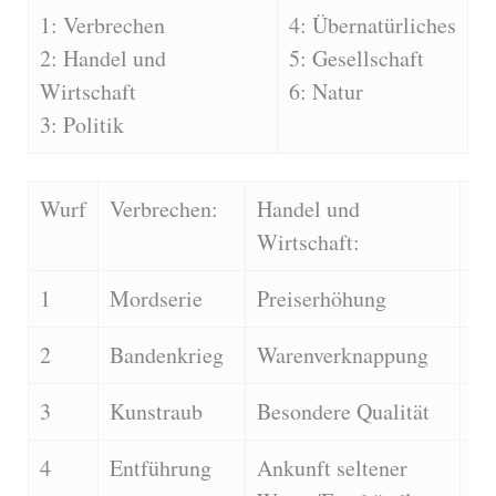
1: Verbrechen
4: Übernatürliches
2: Handel und
5: Gesellschaft
Wirtschaft
6: Natur
3: Politik
Wurf
Verbrechen:
Handel und
Po
Wirtschaft:
1
Mordserie
Preiserhöhung
Ne
2
Bandenkrieg
Warenverknappung
He
3
Kunstraub
Besondere Qualität
So
4
Entführung
Ankunft seltener
Wa