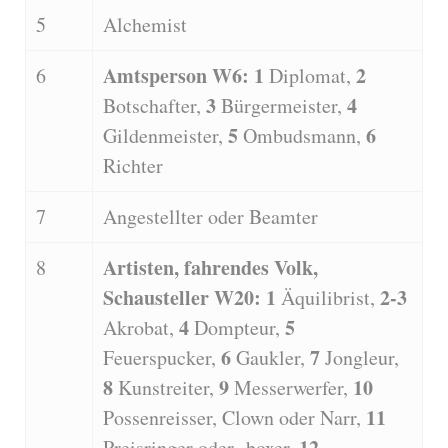
5
Alchemist
Amtsperson W6: 1
2
6
Diplomat,
3
4
Botschafter,
Bürgermeister,
5
6
Gildenmeister,
Ombudsmann,
Richter
7
Angestellter oder Beamter
Artisten, fahrendes Volk,
8
Schausteller W20: 1
2-3
Äquilibrist,
4
5
Akrobat,
Dompteur,
6
7
Feuerspucker,
Gaukler,
Jongleur,
8
9
10
Kunstreiter,
Messerwerfer,
11
Possenreisser, Clown oder Narr,
12
Preisringer oder -boxer,