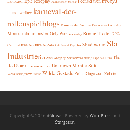
Freeya
Epic Roleplay
Feensklaven
Earthdawn
Fantastische Schuhe
karneval-der-
Ideas Overflow
rollenspielblogs
Karneval der Archive
Kunstwesen
loot-a-day
Rogue Trader
Monostichonmonster
Only War
RPG-
rival-a-day
Sla
Shadowrun
Carnival
RPGaDay
RPGaDay2019
Schiffe und Kapitäne
Industries
The
SLAmas Shopping
Sommerverdichtung
Tage des Ruins
Red Star
Unknown Mobile Suit
Unknown Armies
Wilde Gestade
Zehn Dinge zum Zehnten
Verzauberungen&Wünsche
Copyright © 2026
d6ideas
. Powered by
WordPress
and
Stargazer
.