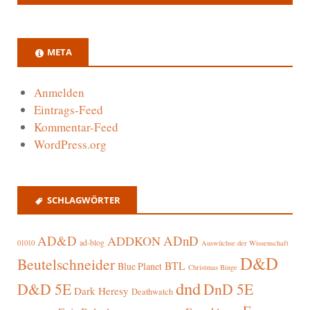
META
Anmelden
Eintrags-Feed
Kommentar-Feed
WordPress.org
SCHLAGWÖRTER
AD&D
ADnD
ADDKON
ad-blog
01010
Auswüchse der Wissenschaft
D&D
Beutelschneider
BTL
Blue Planet
Christmas Binge
dnd
D&D 5E
DnD 5E
Dark Heresy
Deathwatch