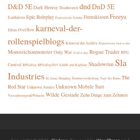
dnd
D&D 5E
DnD 5E
Dark Heresy
Deathwatch
Freeya
Epic Roleplay
Feensklaven
Earthdawn
Fantastische Schuhe
karneval-der-
Ideas Overflow
rollenspielblogs
Karneval der Archive
Kunstwesen
loot-a-day
Rogue Trader
Monostichonmonster
Only War
RPG-
rival-a-day
Sla
Shadowrun
Carnival
RPGaDay
RPGaDay2019
Schiffe und Kapitäne
Industries
The
SLAmas Shopping
Sommerverdichtung
Tage des Ruins
Red Star
Unknown Mobile Suit
Unknown Armies
Wilde Gestade
Zehn Dinge zum Zehnten
Verzauberungen&Wünsche