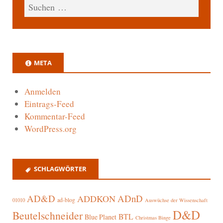
META
Anmelden
Eintrags-Feed
Kommentar-Feed
WordPress.org
SCHLAGWÖRTER
AD&D
ADnD
ADDKON
ad-blog
01010
Auswüchse der Wissenschaft
D&D
Beutelschneider
BTL
Blue Planet
Christmas Binge