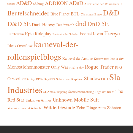
AD&D
ADnD
ADDKON
ad-blog
01010
Auswüchse der Wissenschaft
D&D
Beutelschneider
BTL
Blue Planet
Christmas Binge
dnd
D&D 5E
DnD 5E
Dark Heresy
Deathwatch
Freeya
Epic Roleplay
Feensklaven
Earthdawn
Fantastische Schuhe
karneval-der-
Ideas Overflow
rollenspielblogs
Karneval der Archive
Kunstwesen
loot-a-day
Rogue Trader
Monostichonmonster
Only War
RPG-
rival-a-day
Sla
Shadowrun
Carnival
RPGaDay
RPGaDay2019
Schiffe und Kapitäne
Industries
The
SLAmas Shopping
Sommerverdichtung
Tage des Ruins
Red Star
Unknown Mobile Suit
Unknown Armies
Wilde Gestade
Zehn Dinge zum Zehnten
Verzauberungen&Wünsche