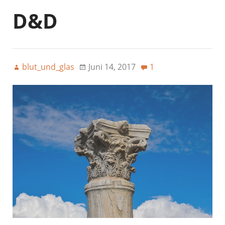
D&D
blut_und_glas
Juni 14, 2017
1