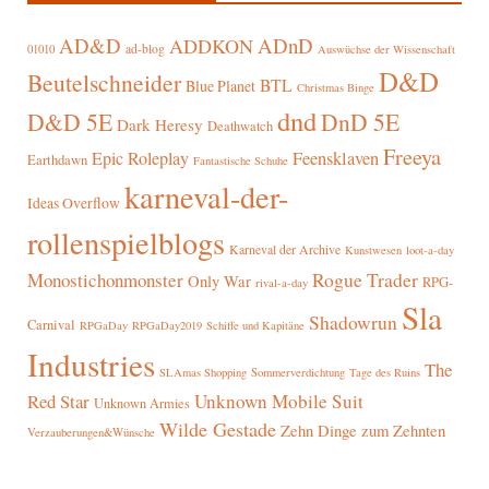
AD&D
ADnD
ADDKON
ad-blog
01010
Auswüchse der Wissenschaft
D&D
Beutelschneider
BTL
Blue Planet
Christmas Binge
dnd
D&D 5E
DnD 5E
Dark Heresy
Deathwatch
Freeya
Epic Roleplay
Feensklaven
Earthdawn
Fantastische Schuhe
karneval-der-
Ideas Overflow
rollenspielblogs
Karneval der Archive
Kunstwesen
loot-a-day
Rogue Trader
Monostichonmonster
Only War
RPG-
rival-a-day
Sla
Shadowrun
Carnival
RPGaDay
RPGaDay2019
Schiffe und Kapitäne
Industries
The
SLAmas Shopping
Sommerverdichtung
Tage des Ruins
Red Star
Unknown Mobile Suit
Unknown Armies
Wilde Gestade
Zehn Dinge zum Zehnten
Verzauberungen&Wünsche