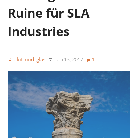
Ruine für SLA
Industries
blut_und_glas
Juni 13, 2017
1