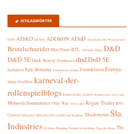
SCHLAGWÖRTER
AD&D
ADnD
ADDKON
ad-blog
01010
Auswüchse der Wissenschaft
D&D
Beutelschneider
BTL
Blue Planet
Christmas Binge
dnd
D&D 5E
DnD 5E
Dark Heresy
Deathwatch
Freeya
Epic Roleplay
Feensklaven
Earthdawn
Fantastische Schuhe
karneval-der-
Ideas Overflow
rollenspielblogs
Karneval der Archive
Kunstwesen
loot-a-day
Rogue Trader
Monostichonmonster
Only War
RPG-
rival-a-day
Sla
Shadowrun
Carnival
RPGaDay
RPGaDay2019
Schiffe und Kapitäne
Industries
The
SLAmas Shopping
Sommerverdichtung
Tage des Ruins