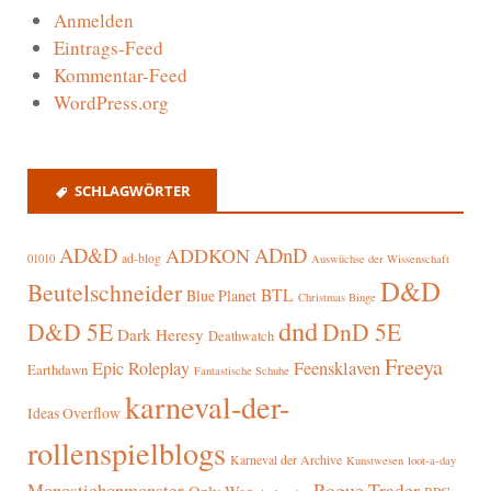
Anmelden
Eintrags-Feed
Kommentar-Feed
WordPress.org
SCHLAGWÖRTER
AD&D
ADnD
ADDKON
ad-blog
01010
Auswüchse der Wissenschaft
D&D
Beutelschneider
BTL
Blue Planet
Christmas Binge
dnd
D&D 5E
DnD 5E
Dark Heresy
Deathwatch
Freeya
Epic Roleplay
Feensklaven
Earthdawn
Fantastische Schuhe
karneval-der-
Ideas Overflow
rollenspielblogs
Karneval der Archive
Kunstwesen
loot-a-day
Rogue Trader
Monostichonmonster