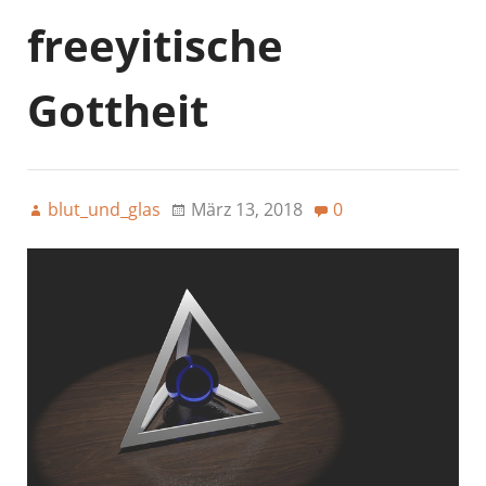
freeyitische
Gottheit
blut_und_glas
März 13, 2018
0