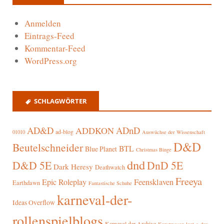
Anmelden
Eintrags-Feed
Kommentar-Feed
WordPress.org
SCHLAGWÖRTER
AD&D
ADnD
ADDKON
ad-blog
01010
Auswüchse der Wissenschaft
D&D
Beutelschneider
BTL
Blue Planet
Christmas Binge
dnd
D&D 5E
DnD 5E
Dark Heresy
Deathwatch
Freeya
Epic Roleplay
Feensklaven
Earthdawn
Fantastische Schuhe
karneval-der-
Ideas Overflow
rollenspielblogs
Karneval der Archive