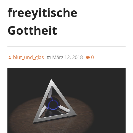
freeyitische
Gottheit
blut_und_glas
März 12, 2018
0