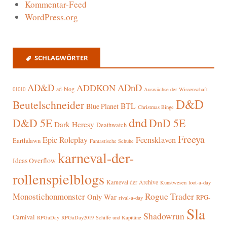
Kommentar-Feed
WordPress.org
SCHLAGWÖRTER
AD&D
ADnD
ADDKON
ad-blog
01010
Auswüchse der Wissenschaft
D&D
Beutelschneider
BTL
Blue Planet
Christmas Binge
dnd
D&D 5E
DnD 5E
Dark Heresy
Deathwatch
Freeya
Epic Roleplay
Feensklaven
Earthdawn
Fantastische Schuhe
karneval-der-
Ideas Overflow
rollenspielblogs
Karneval der Archive
Kunstwesen
loot-a-day
Rogue Trader
Monostichonmonster
Only War
RPG-
rival-a-day
Sla
Shadowrun
Carnival
RPGaDay
RPGaDay2019
Schiffe und Kapitäne