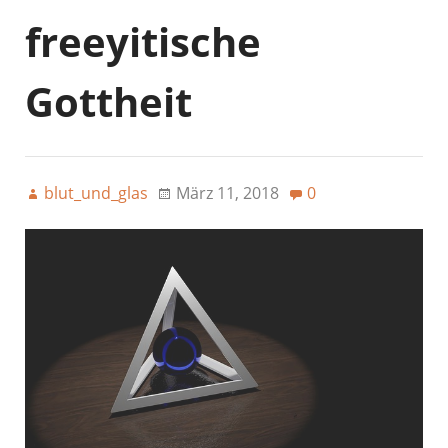
freeyitische
Gottheit
blut_und_glas
März 11, 2018
0