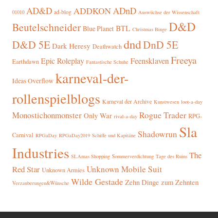
AD&D
ADnD
ADDKON
ad-blog
01010
Auswüchse der Wissenschaft
D&D
Beutelschneider
BTL
Blue Planet
Christmas Binge
dnd
D&D 5E
DnD 5E
Dark Heresy
Deathwatch
Freeya
Epic Roleplay
Feensklaven
Earthdawn
Fantastische Schuhe
karneval-der-
Ideas Overflow
rollenspielblogs
Karneval der Archive
Kunstwesen
loot-a-day
Rogue Trader
Monostichonmonster
Only War
RPG-
rival-a-day
Sla
Shadowrun
Carnival
RPGaDay
RPGaDay2019
Schiffe und Kapitäne
Industries
The
SLAmas Shopping
Sommerverdichtung
Tage des Ruins
Red Star
Unknown Mobile Suit
Unknown Armies
Wilde Gestade
Zehn Dinge zum Zehnten
Verzauberungen&Wünsche