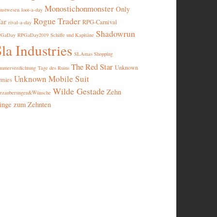
Monostichonmonster
Only
nstwesen
loot-a-day
Rogue Trader
ar
RPG-Carnival
rival-a-day
Shadowrun
PGaDay
RPGaDay2019
Schiffe und Kapitäne
la Industries
SLAmas Shopping
The Red Star
Unknown
mmerverdichtung
Tage des Ruins
Unknown Mobile Suit
rmies
Wilde Gestade
Zehn
rzauberungen&Wünsche
inge zum Zehnten