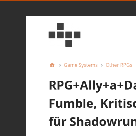
Game Systems
Other RPGs
RPG+Ally+a+Day
Fumble, Kriti
für Shadowru