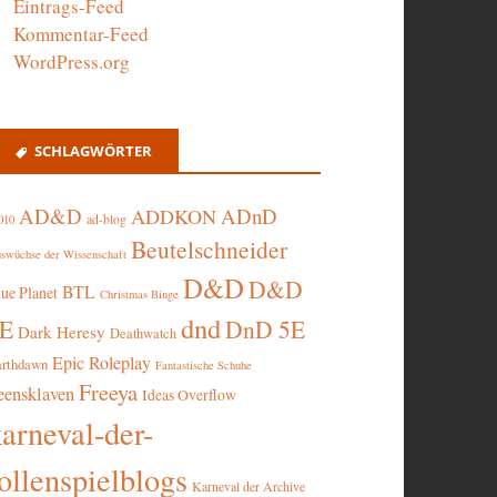
Eintrags-Feed
Kommentar-Feed
WordPress.org
SCHLAGWÖRTER
AD&D
ADnD
ADDKON
ad-blog
010
Beutelschneider
swüchse der Wissenschaft
D&D
D&D
BTL
lue Planet
Christmas Binge
dnd
5E
DnD 5E
Dark Heresy
Deathwatch
Epic Roleplay
arthdawn
Fantastische Schuhe
Freeya
eensklaven
Ideas Overflow
karneval-der-
ollenspielblogs
Karneval der Archive