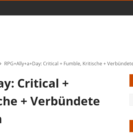
RPG+Ally+a+Day: Critical + Fumble, Kritische + Verbünde
: Critical +
sche + Verbündete
n