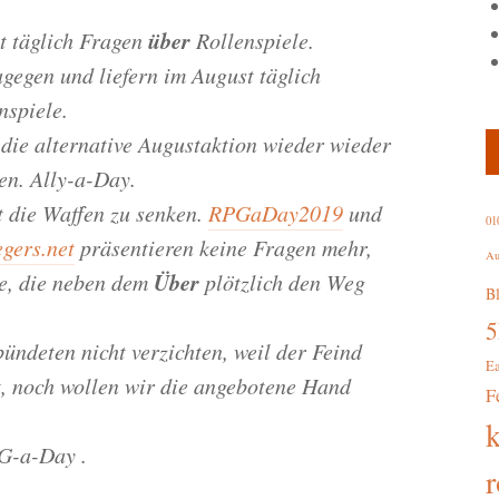
über
t täglich Fragen
Rollenspiele.
gegen und liefern im August täglich
nspiele.
 die alternative Augustaktion wieder wieder
n. Ally-a-Day.
t die Waffen zu senken.
RPGaDay2019
und
01
gers.net
präsentieren keine Fragen mehr,
Au
Über
te, die neben dem
plötzlich den Weg
B
ündeten nicht verzichten, weil der Feind
E
t, noch wollen wir die angebotene Hand
F
G-a-Day .
r