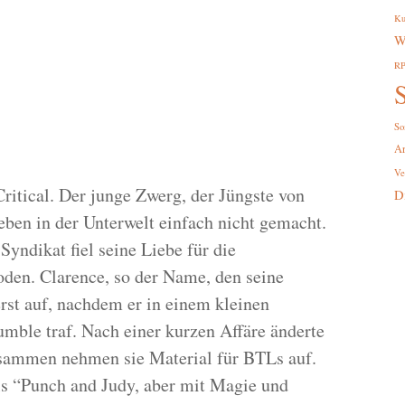
Ku
W
R
S
So
A
Ve
Critical. Der junge Zwerg, der Jüngste von
D
eben in der Unterwelt einfach nicht gemacht.
yndikat fiel seine Liebe für die
oden. Clarence, so der Name, den seine
erst auf, nachdem er in einem kleinen
mble traf. Nach einer kurzen Affäre änderte
usammen nehmen sie Material für BTLs auf.
ls “Punch and Judy, aber mit Magie und