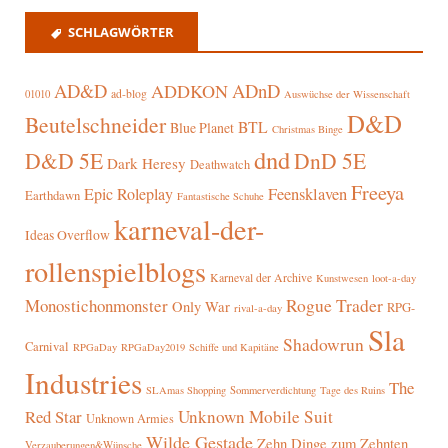
SCHLAGWÖRTER
AD&D
ADnD
ADDKON
ad-blog
01010
Auswüchse der Wissenschaft
D&D
Beutelschneider
BTL
Blue Planet
Christmas Binge
dnd
D&D 5E
DnD 5E
Dark Heresy
Deathwatch
Freeya
Epic Roleplay
Feensklaven
Earthdawn
Fantastische Schuhe
karneval-der-
Ideas Overflow
rollenspielblogs
Karneval der Archive
Kunstwesen
loot-a-day
Rogue Trader
Monostichonmonster
Only War
RPG-
rival-a-day
Sla
Shadowrun
Carnival
RPGaDay
RPGaDay2019
Schiffe und Kapitäne
Industries
The
SLAmas Shopping
Sommerverdichtung
Tage des Ruins
Red Star
Unknown Mobile Suit
Unknown Armies
Wilde Gestade
Zehn Dinge zum Zehnten
Verzauberungen&Wünsche