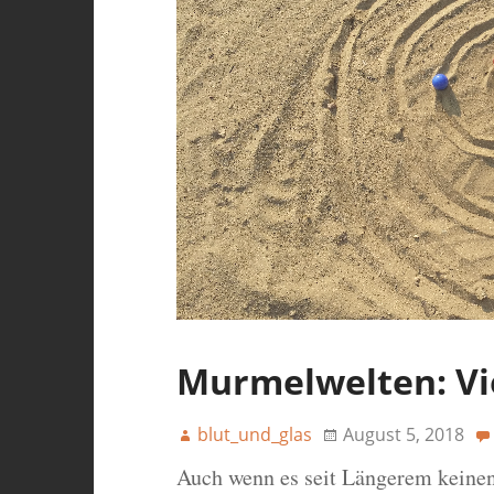
Murmelwelten: Vi
blut_und_glas
August 5, 2018
Auch wenn es seit Längerem keine