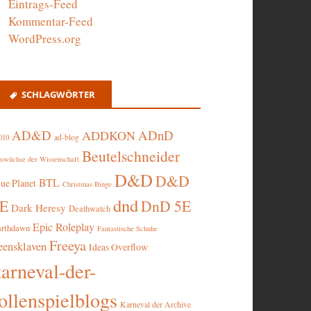
Eintrags-Feed
Kommentar-Feed
WordPress.org
SCHLAGWÖRTER
AD&D
ADnD
ADDKON
ad-blog
010
Beutelschneider
swüchse der Wissenschaft
D&D
D&D
BTL
lue Planet
Christmas Binge
dnd
5E
DnD 5E
Dark Heresy
Deathwatch
Epic Roleplay
arthdawn
Fantastische Schuhe
Freeya
eensklaven
Ideas Overflow
karneval-der-
ollenspielblogs
Karneval der Archive