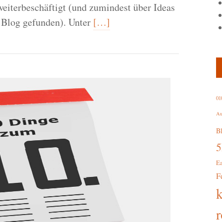
eiterbeschäftigt (und zumindest über Ideas
 Blog gefunden). Unter
[…]
01
Au
B
E
F
r