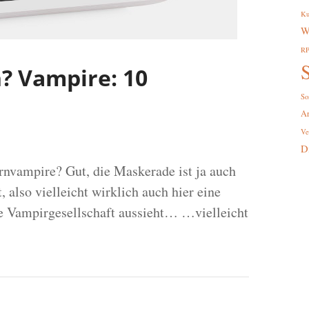
Ku
W
R
S
n? Vampire: 10
So
A
Ve
D
nvampire? Gut, die Maskerade ist ja auch
 also vielleicht wirklich auch hier eine
e Vampirgesellschaft aussieht… …vielleicht