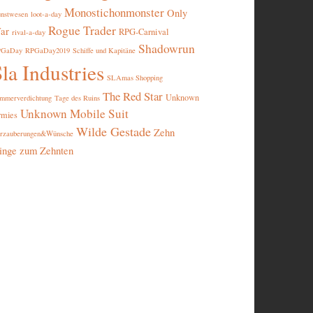
Monostichonmonster
Only
nstwesen
loot-a-day
Rogue Trader
ar
RPG-Carnival
rival-a-day
Shadowrun
PGaDay
RPGaDay2019
Schiffe und Kapitäne
la Industries
SLAmas Shopping
The Red Star
Unknown
mmerverdichtung
Tage des Ruins
Unknown Mobile Suit
rmies
Wilde Gestade
Zehn
rzauberungen&Wünsche
inge zum Zehnten