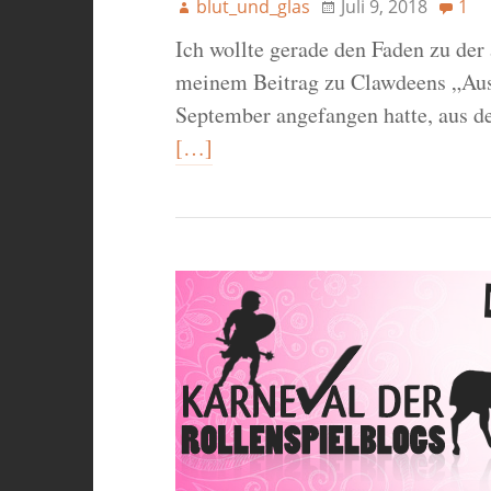
blut_und_glas
Juli 9, 2018
1
Ich wollte gerade den Faden zu der 
meinem Beitrag zu Clawdeens „Aus
September angefangen hatte, aus de
[…]